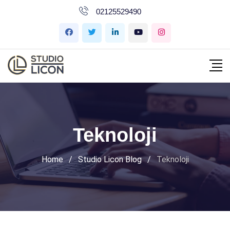
İçeriğe
02125529490
geç
Teknoloji
Home
/
Studio Licon Blog
/
Teknoloji