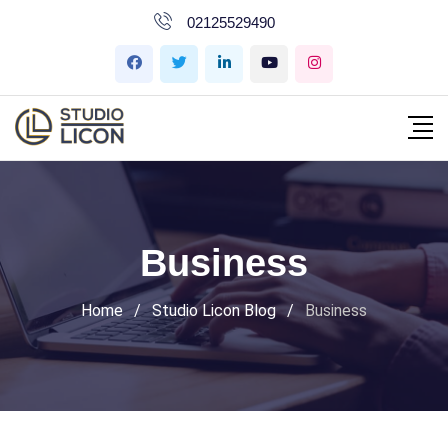
İçeriğe
02125529490
geç
Business
Home
/
Studio Licon Blog
/
Business