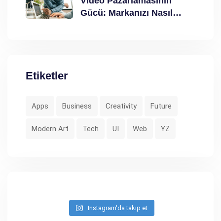
Video Pazarlamasının
Gücü: Markanızı Nasıl
Güçlendirir?
Etiketler
Apps
Business
Creativity
Future
Modern Art
Tech
UI
Web
YZ
Instagram'da takip et