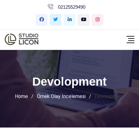
İçeriğe
02125529490
geç
Devolopment
Home
/
Örnek Olay İncelemesi
/
Devolopment