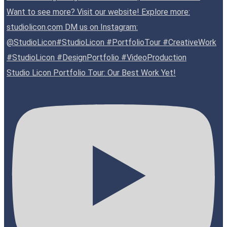
Studio Licon Portfolio Tour: Our Best Work Yet!