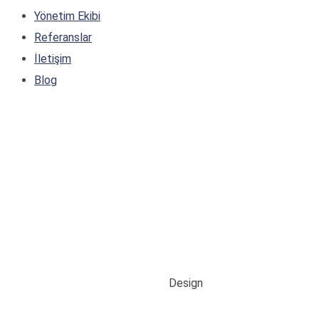
Yönetim Ekibi
Referanslar
İletişim
Blog
Design
Home
/
Örnek Olay İncelemesi
/
Design