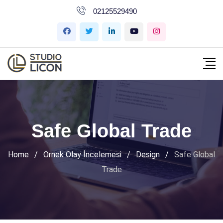
İçeriğe
02125529490
geç
Safe Global Trade
Home
/
Örnek Olay İncelemesi
/
Design
/
Safe Global
Trade