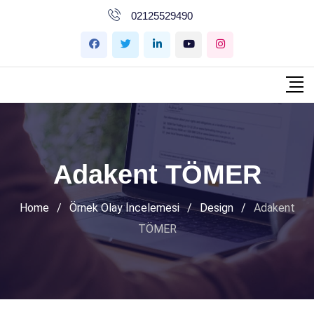
İçeriğe
02125529490
geç
Adakent TÖMER
Home
/
Örnek Olay İncelemesi
/
Design
/
Adakent
TÖMER