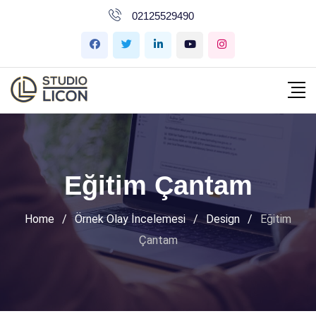
İçeriğe
02125529490
geç
Eğitim Çantam
Home
/
Örnek Olay İncelemesi
/
Design
/
Eğitim
Çantam