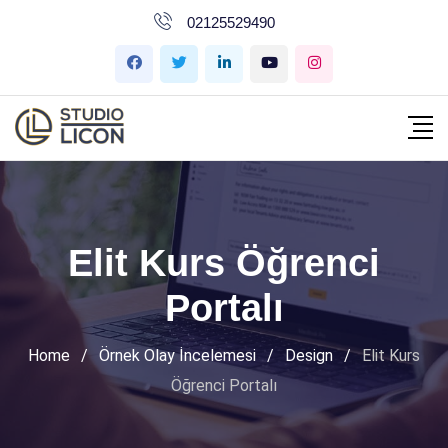
İçeriğe
02125529490
geç
Elit Kurs Öğrenci
Portalı
Home
/
Örnek Olay İncelemesi
/
Design
/
Elit Kurs
Öğrenci Portalı