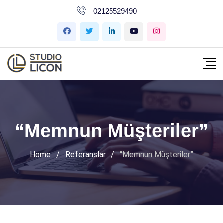
İçeriğe
02125529490
geç
“Memnun Müşteriler”
Home
/
Referanslar
/
“Memnun Müşteriler”