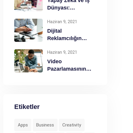
Yapay Zeka ve İş
Dünyası:
Gelecekteki Rolü
Haziran 9, 2021
ve Etkileri
Dijital
Reklamcılığın
Geleceği: Yeni
Haziran 9, 2021
Trendler ve
Taktikler
Video
Pazarlamasının
Gücü: Markanızı
Nasıl Güçlendirir?
Etiketler
Apps
Business
Creativity