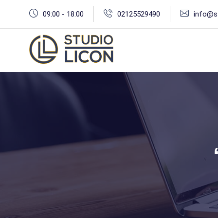
İçeriğe
09:00 - 18:00
02125529490
info@s
geç