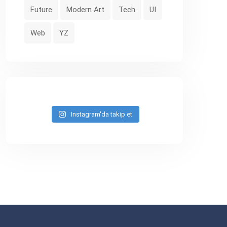
Future
Modern Art
Tech
UI
Web
YZ
Instagram'da takip et