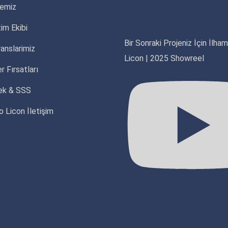
yemiz
im Ekibi
Bir Sonraki Projeniz İçin İlha
anslarimiz
Licon | 2025 Showreel
r Fırsatları
ek & SSS
o Licon İletişim